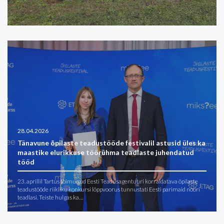
28.04.2026
Tänavune õpilaste teadustööde festivalil astusid üles ka
maastike elurikkuse töörühma teadlaste juhendatud
tööd
23. aprillil Tartus toimunud Eesti Teadusagentuuri korraldatava õpilaste
teadustööde riikliku konkursi lõppvoorus tunnustati Eesti parimaid noori
teadlasi. Teiste hulgas ka…