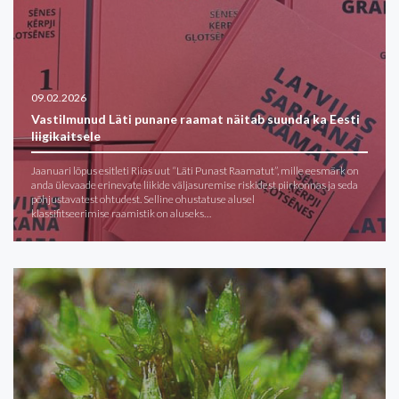
09.02.2026
Vastilmunud Läti punane raamat näitab suunda ka Eesti
liigikaitsele
Jaanuari lõpus esitleti Riias uut “Läti Punast Raamatut”, mille eesmärk on
anda ülevaade erinevate liikide väljasuremise riskidest piirkonnas ja seda
põhjustavatest ohtudest. Selline ohustatuse alusel
klassifitseerimise raamistik on aluseks…