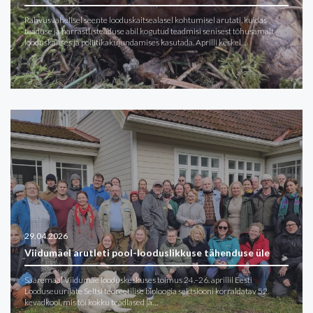
Rahvusvahelisel seente looduskaitsealasel kohtumisel arutati, kuidas
teaduse ja harrastusteaduse abil kogutud teadmisi senisest tõhusamalt
looduskaitses ja poliitikakujundamises kasutada. Aprilli keskel…
29.04.2026
Viidumäel arutleti pool-looduslikkuse tähenduse üle
Saaremaal Viidumäe looduskeskuses toimus 24.–26. aprillil Eesti
Looduseuurijate Seltsi teoreetilise bioloogia sektsiooni korraldatav 52.
kevadkool, mis tõi kokku teadlased ja…