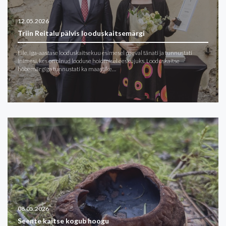
12.05.2026
Triin Reitalu pälvis looduskaitsemärgi
Eile, iga-aastase looduskaitsekuu esimesel päeval tänati ja tunnustati
inimesi, kes on olnud looduse hoidmisel eeskujuks. Looduskaitse
hõbemärgiga tunnustati ka maastike…
08.05.2026
Seente kaitse kogub hoogu