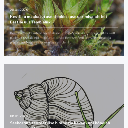
28.01.2026
Kestliku maakasutuse tippkeskuse uurimisalalt leiti
Eestile uus samblaliik
Kestliku maakasutuse tippkeskuse (FutureScapes) Kämara põllul asuvalt
püsivaatlusalalt leiti möödunud aastal Eestis varem registreerimata ja
praegu veel eestikeelse nimeta samblaliik…
08.01.2026
Seekordne teoreetilise bioloogia kevadkool kõneleb