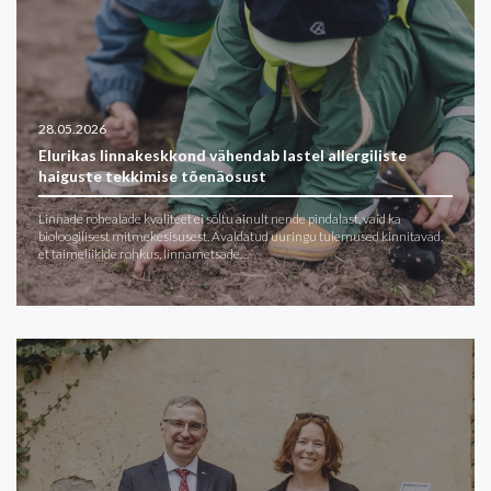
28.05.2026
Elurikas linnakeskkond vähendab lastel allergiliste
haiguste tekkimise tõenäosust
Linnade rohealade kvaliteet ei sõltu ainult nende pindalast, vaid ka
bioloogilisest mitmekesisusest. Avaldatud uuringu tulemused kinnitavad,
et taimeliikide rohkus, linnametsade…