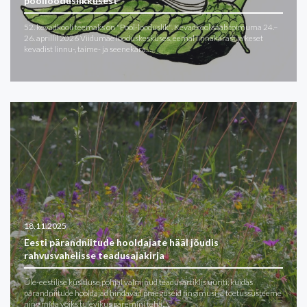
poollooduslikkusest
52. kevadkooli teemaks on "Pool-looduslik". Kevadkool saab toimuma 24.–
26. aprillil 2026 Viidumäe looduskeskuses, eemal linnakärast ja keset
kevadist linnu-, taime- ja seenekära.…
18.11.2025
Eesti pärandniitude hooldajate hääl jõudis
rahvusvahelisse teadusajakirja
Üle-eestilise küsitluse põhjal valminud teadusartiklis uuriti, kuidas
pärandniitude hooldajad hindavad praeguseid tingimusi ja toetussüsteeme
ning mida võiks tulevikus paremini teha,…