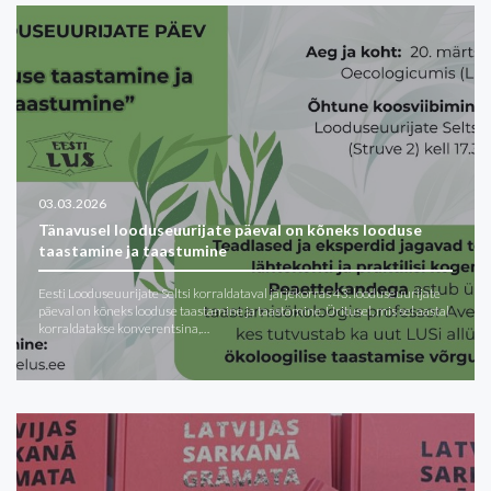
03.03.2026
Tänavusel looduseuurijate päeval on kõneks looduse
taastamine ja taastumine
Eesti Looduseuurijate Seltsi korraldataval järjekorras 43. looduseuurijate
päeval on kõneks looduse taastamine ja taastamine. Üritusel, mis sel aastal
korraldatakse konverentsina,…