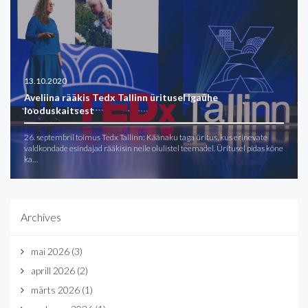
13.10.2020
Aveliina rääkis Tedx Tallinn üritusel igaühe
looduskaitsest
26. septembril toimus Tedx Tallinn: Käänaku taga üritus, kus erinevate
valdkondade esindajad rääkisin neile olulistel teemadel. Üritusel pidas kõne
ka…
Archives
mai 2026
(3)
aprill 2026
(2)
märts 2026
(1)