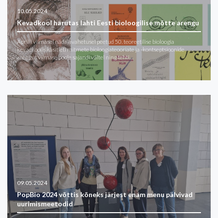
10.05.2024
Kevadkool harutas lahti Eesti bioloogilise mõtte arengu
Aprilli viimasel nädalavahetusel peetud 50. teoreetilise bioloogia
kevadkoolis käsitleti mitmete bioloogiateooriate ja -kontseptsioonide
arengut viimase poole sajandi vältel ning tehti…
09.05.2024
PopBio 2024 võttis kõneks järjest enam menu pälvivad
uurimismeetodid