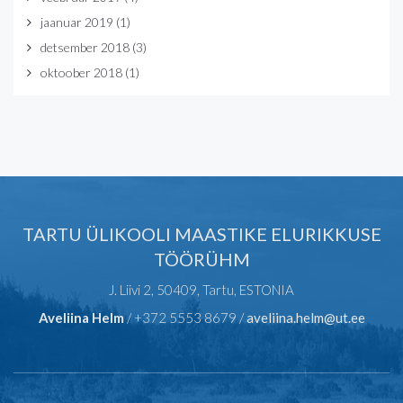
jaanuar 2019
(1)
detsember 2018
(3)
oktoober 2018
(1)
TARTU ÜLIKOOLI MAASTIKE ELURIKKUSE
TÖÖRÜHM
J. Liivi 2, 50409, Tartu, ESTONIA
Aveliina Helm
/ +372 5553 8679 /
aveliina.helm@ut.ee