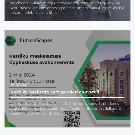
Järjekorras 36. taimede populatsioonibioloogia konverents PopBio 2024
võõrustas rohkem kui sadat osalejat. Frankfurtis toimunud üritusel astusid
sel aastal ettekandjatena üles…
03.05.2024
Kestliku maakasutuse tippkeskus on avatud!
Avakonverentsiga hoo sisse saanud kestliku maakasutuse tippkeskuses
avavad töörühmad uusi teaduslikke horisonte elurikkuse ja süsinikuvaru
seostes ning loovad tööriistu Eesti…