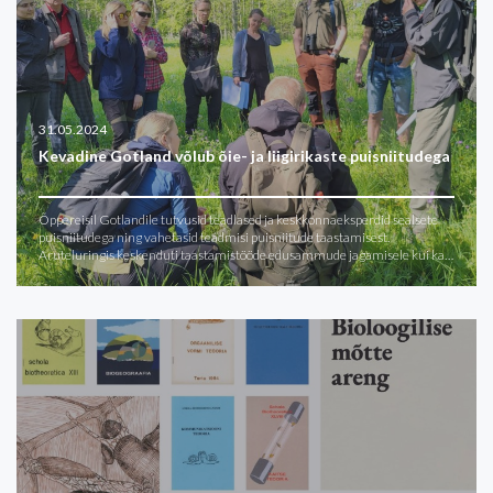
31.05.2024
Kevadine Gotland võlub õie- ja liigirikaste puisniitudega
Õppereisil Gotlandile tutvusid teadlased ja keskkonnaeksperdid sealsete
puisniitudega ning vahetasid teadmisi puisniitude taastamisest.
Aruteluringis keskenduti taastamistööde edusammude jagamisele kui ka…