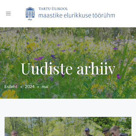
Toggle
navigation
Uudiste arhiiv
Esileht
»
2024
»
mai