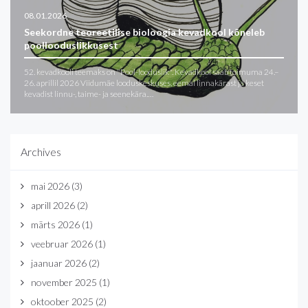
08.01.2026
Seekordne teoreetilise bioloogia kevadkool kõneleb
poollooduslikkusest
52. kevadkooli teemaks on "Pool-looduslik". Kevadkool saab toimuma 24.–
26. aprillil 2026 Viidumäe looduskeskuses, eemal linnakärast ja keset
kevadist linnu-, taime- ja seenekära.…
Archives
mai 2026
(3)
aprill 2026
(2)
märts 2026
(1)
veebruar 2026
(1)
jaanuar 2026
(2)
november 2025
(1)
oktoober 2025
(2)