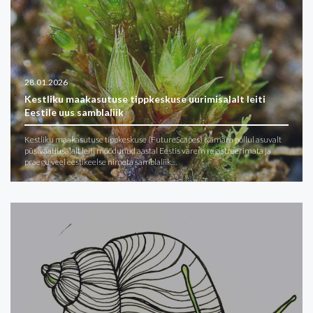
28.01.2026
Kestliku maakasutuse tippkeskuse uurimisalalt leiti
Eestile uus samblaliik
Kestliku maakasutuse tippkeskuse (FutureScapes) Kämara põllul asuvalt
püsivaatlusalalt leiti möödunud aastal Eestis varem registreerimata ja
praegu veel eestikeelse nimeta samblaliik…