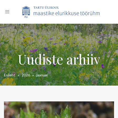
Toggle
navigation
Uudiste arhiiv
Esileht
»
2026
»
jaanuar