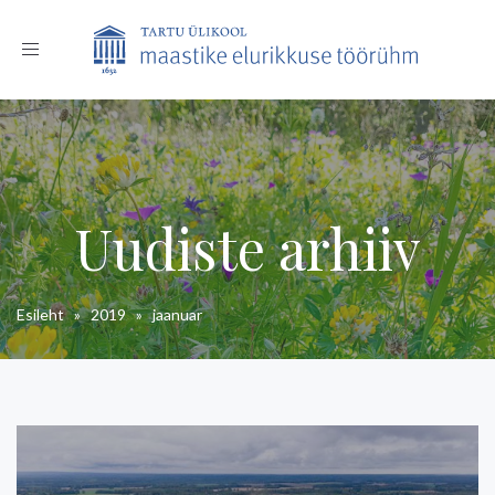
Toggle
navigation
Uudiste arhiiv
Esileht
»
2019
»
jaanuar