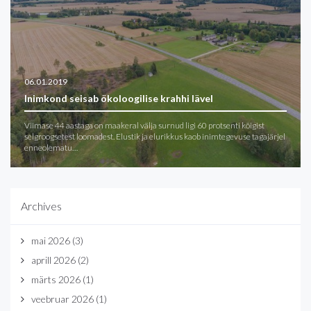
06.01.2019
Inimkond seisab ökoloogilise krahhi lävel
Viimase 44 aastaga on maakeral välja surnud ligi 60 protsenti kõigist
selgroogsetest loomadest. Elustik ja elurikkus kaob inimtegevuse tagajärjel
enneolematu…
Archives
mai 2026
(3)
aprill 2026
(2)
märts 2026
(1)
veebruar 2026
(1)