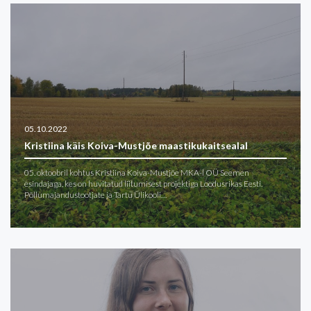
05.10.2022
Kristiina käis Koiva-Mustjõe maastikukaitsealal
05. oktoobril kohtus Kristiina Koiva-Mustjõe MKA-l OÜ Seemen
esindajaga, kes on huvitatud liitumisest projektiga Loodusrikas Eesti.
Põllumajandustootjate ja Tartu Ülikooli…