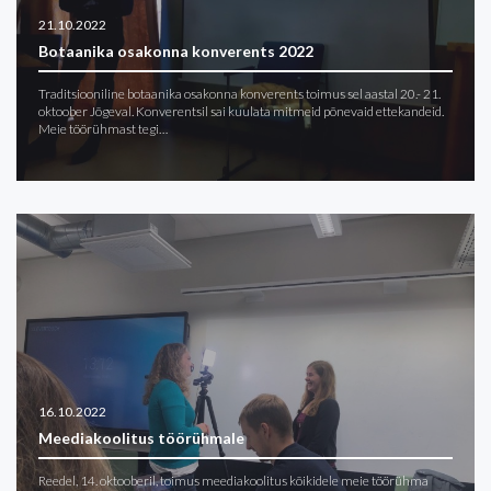
21.10.2022
Botaanika osakonna konverents 2022
Traditsiooniline botaanika osakonna konverents toimus sel aastal 20.- 21.
oktoober Jõgeval. Konverentsil sai kuulata mitmeid põnevaid ettekandeid.
Meie töörühmast tegi…
16.10.2022
Meediakoolitus töörühmale
Reedel, 14. oktooberil, toimus meediakoolitus kõikidele meie töörühma