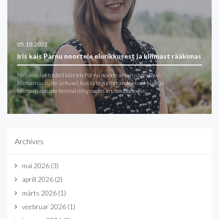
05.10.2022
Iris käis Pärnu noortele elurikkusest ja kliimast rääkimas
Neljandal oktoobril käis Iris Pärnu noorte arvamusfestivali
kliimamuutuste üritusel, kus ta tegi ettekande elurikkuse ja
kliimamuutuste teemal ning osales arutelupaneelis.…
Archives
mai 2026
(3)
aprill 2026
(2)
märts 2026
(1)
veebruar 2026
(1)