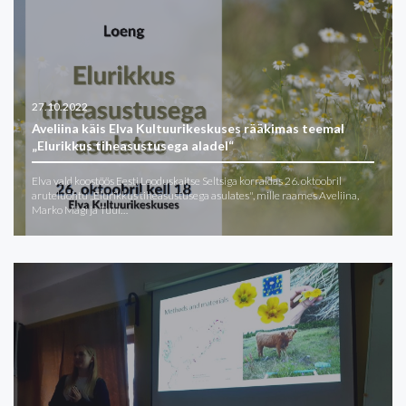
27.10.2022
Aveliina käis Elva Kultuurikeskuses rääkimas teemal
„Elurikkus tiheasustusega aladel“
Elva vald koostöös Eesti Looduskaitse Seltsiga korraldas 26. oktoobril
aruteluõhtu „Elurikkus tiheasustusega asulates", mille raames Aveliina,
Marko Mägi ja Tuul…