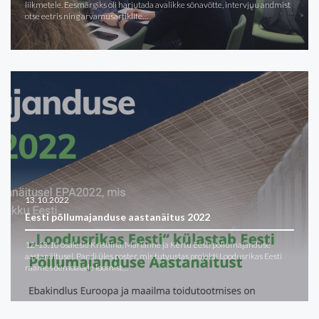
liikmetele. Eesmärgiks oli harjutada avalikke sõnavõtte, intervjuu andmist
otse eetris ning arvamusartiklite…
13.10.2022
Eesti põllumajanduse aastanäitus 2022
12-13.10 osalesid Kristiina, Marianne ja Kertu Eesti põllumajanduse
aastanäitusel. Pandi üles poster, mis tutvustas projekti Loodusrikas Eesti
raames demoalade loomist…