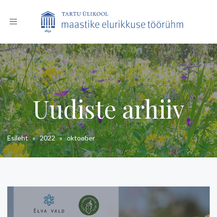
Toggle
navigation
Uudiste arhiiv
Esileht
»
2022
»
oktoober