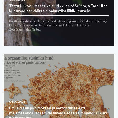
Tartu Ülikooli maastike elurikkuse töörühm ja Tartu linn
kutsuvad nahkhiirte bioakustika lühikursusele
Käsitiivalised ehk nahkhiired moodustavad ligikaudu viiendiku maailma ja
ka Eesti imetajate liikidest. Samuti on neil oluline roll linnade
ökosüsteemides. Tartu…
04.05.2023
Ilmusid aluspõhimõtted ja metoodika Eesti
maismaaökosüsteemide hüvede sotsiaalmajanduslikuks
hindamiseks