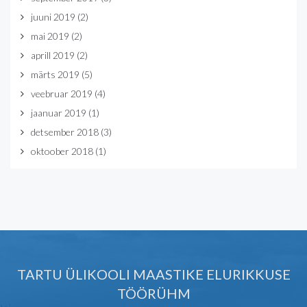
juuni 2019
(2)
mai 2019
(2)
aprill 2019
(2)
märts 2019
(5)
veebruar 2019
(4)
jaanuar 2019
(1)
detsember 2018
(3)
oktoober 2018
(1)
TARTU ÜLIKOOLI MAASTIKE ELURIKKUSE
TÖÖRÜHM