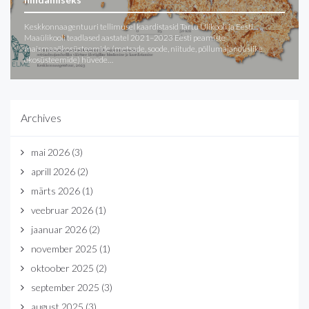
Keskkonnaagentuuri tellimusel kaardistasid Tartu Ülikooli ja Eesti
Maaülikooli teadlased aastatel 2021–2023 Eesti peamiste
maismaaökosüsteemide (metsade, soode, niitude, põllumajanduslike
ökosüsteemide) hüvede…
Archives
mai 2026
(3)
aprill 2026
(2)
märts 2026
(1)
veebruar 2026
(1)
jaanuar 2026
(2)
november 2025
(1)
oktoober 2025
(2)
september 2025
(3)
august 2025
(3)