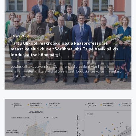
16.05.2023
Tartu Ülikooli makroökoloogia kaasprofessor ja
maastike elurikkuse töörühma juht Tsipe Aavik pälvis
looduskaitse hõbemärgi
Looduskaitsekuu avamisel 15. mail andsid president Alar Karis ja
kliimaminister Kristen Michal üle nii Eesti looduskaitse kõrgeima autasu
Eerik Kumari…