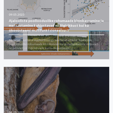
09.05.2023
Ajalooliste poollooduslike rohumaade kinnikasvamine ja
metsastamine kahjustavad nii liigirikkust kui ka
ökosüsteemi multifunktsionaalsust
Ajakirjas Journal of Applied Ecology avaldatud artiklist "Ajalooliste
poollooduslike rohumaade kinnikasvamine ja metsastamine mõjuvad
negatiivselt nii liigirikkusele kui ka ökosüsteemi…
08.05.2023