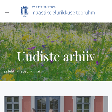
Toggle
navigation
Uudiste arhiiv
Esileht
»
2023
»
mai