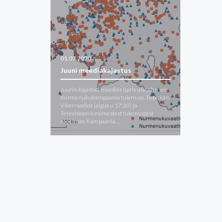
01.07.2020
Juuni meediakajastus
Juunis kajastati meedias üpris usinalt meie
nurmenukukampaania tulemusi. Tsipe käis
Vikerraadios (algus u 17:20) ja
Terevisioonis esimestest tulemustest
rääkimas. Kampaania…