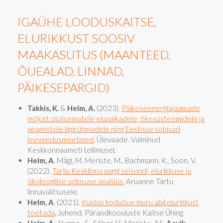
IGAÜHE LOODUSKAITSE,
ELURIKKUST SOOSIV
MAAKASUTUS (MAANTEED,
ÕUEALAD, LINNAD,
PÄIKESEPARGID)
Takkis, K.
&
Helm, A.
(2023).
Päikeseenergiajaamade
mõjust olulisematele elupaikadele, ökosüsteemidele ja
peamistele liigirühmadele ning Eestisse sobivad
leevendusmeetmed
. Ülevaade. Valminud
Keskkonnaameti tellimusel.
Helm, A
. Mägi, M. Meriste, M., Bachmann, K., Soon, V.
(2022).
Tartu Kesklinna pargi seisundi, elurikkuse ja
ökoloogilise sidususe analüüs.
Aruanne Tartu
linnavalitsusele.
Helm, A
. (2021).
Kuidas koduõue muru abil elurikkust
toetada
.
Juhend. Pärandkoosluste Kaitse Ühing