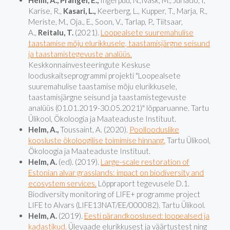
Helm, A., Prangel, E.,
Ingerpuu, N.,Ivask, M., Jüriado, I,
Karise, R.,
Kasari, L.,
Keerberg, L., Kupper, T., Marja, R.,
Meriste, M., Oja., E., Soon, V., Tarlap, P., Tiitsaar,
A.,
Reitalu, T.
(2021).
Loopealsete suuremahulise
taastamise mõju elurikkusele, taastamisjärgne seisund
ja taastamistegevuste analüüs.
Keskkonnainvesteeringute Keskuse
looduskaitseprogrammi projekti "Loopealsete
suuremahulise taastamise mõju elurikkusele,
taastamisjärgne seisund ja taastamistegevuste
analüüs (01.01.2019-30.05.2021)" lõpparuanne. Tartu
Ülikool, Ökoloogia ja Maateaduste Instituut.
Helm, A.,
Toussaint, A. (2020).
Poollooduslike
koosluste ökoloogilise toimimise hinnang.
Tartu Ülikool,
Ökoloogia ja Maateaduste Instituut.
Helm, A.
(ed). (2019).
Large-scale restoration of
Estonian alvar grasslands: impact on biodiversity and
ecosystem services.
Lõppraport tegevusele D.1.
Biodiversity monitoring of LIFE+ programme project
LIFE to Alvars (LIFE13NAT/EE/000082). Tartu Ülikool.
Helm, A.
(2019).
Eesti pärandkooslused: loopealsed ja
kadastikud.
Ülevaade elurikkusest ja väärtustest ning