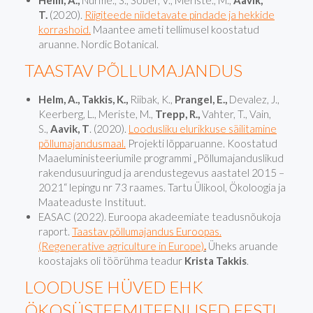
Helm, A.,
Nurme., S., Sõber, V., Meriste., M.,
Aavik,
T.
(2020).
Riigiteede niidetavate pindade ja hekkide
korrashoid.
Maantee ameti tellimusel koostatud
aruanne. Nordic Botanical.
TAASTAV PÕLLUMAJANDUS
Helm, A., Takkis, K.,
Riibak, K.,
Prangel, E.,
Devalez, J.,
Keerberg, L., Meriste, M.,
Trepp, R.,
Vahter, T., Vain,
S.,
Aavik, T
. (2020).
Loodusli
ku
elurikkuse säilitamine
põllumajandusmaal.
Projekti lõpparuanne. Koostatud
Maaeluministeeriumile programmi „Põllumajanduslikud
rakendusuuringud ja arendustegevus aastatel 2015 –
2021“ lepingu nr 73 raames. Tartu Ülikool, Ökoloogia ja
Maateaduste Instituut.
EASAC (2022). Euroopa akadeemiate teadusnõukoja
raport.
Taastav põllumajandus Euroopas.
(Regenerative agriculture in Europe)
.
Üheks aruande
koostajaks oli töörühma teadur
Krista Takkis
.
LOODUSE HÜVED EHK
ÖKOSÜSTEEMITEENUSED EESTI