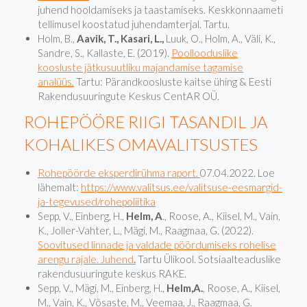
juhend hooldamiseks ja taastamiseks. Keskkonnaameti
tellimusel koostatud juhendamterjal. Tartu.
Holm, B.,
Aavik, T., Kasari, L.,
Luuk, O., Holm, A., Väli, K.,
Sandre, S., Kallaste, E. (2019).
Poollooduslike
koosluste jätkusuutliku majandamise tagamise
analüüs.
Tartu: Pärandkoosluste kaitse ühing & Eesti
Rakendusuuringute Keskus CentAR OÜ.
ROHEPÖÖRE RIIGI TASANDIL JA
KOHALIKES OMAVALITSUSTES
Rohepöörde eksperdirühma raport.
07.04.2022. Loe
lähemalt:
https://www.valitsus.ee/valitsuse-eesmargid-
ja-tegevused/rohepoliitika
Sepp, V., Einberg, H.,
Helm, A
., Roose, A., Kiisel, M., Vain,
K., Joller-Vahter, L., Mägi, M., Raagmaa, G. (2022).
Soovitused linnade ja valdade pöördumiseks rohelise
arengu rajale. Juhend
.
Tartu Ülikool. Sotsiaalteaduslike
rakendusuuringute keskus RAKE.
Sepp, V., Mägi, M., Einberg, H.,
Helm,A.
, Roose, A., Kiisel,
M., Vain, K., Võsaste, M., Veemaa, J., Raagmaa, G.