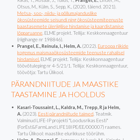
Kikas, T., Aosaar, J., Tullus, T.,
Prangel, E.
, Linder, M.,
Otsus, M., Külm, S., Sepp, K., (2020, täiend. 2021).
Metsa-, soo-, niidu- ja põllumajanduslike
ökosüsteemide seisundi ning ökosüsteemiteenuste
baastasemete üleriigilise hindamise ja kaardistamise
lõpparuanne
. ELME projekt. Tellija: Keskkonnaagentuur
(riigihange nr 198846).
Prangel, E., Reinula, I., Helm, A.
(2022).
Euroopa riikide
kogemus maismaaökosüsteemide teenuste rahalisel
hindamisel.
ELME projekt. Tellija: Keskkonnaagentuur
töövõtuleping nr 4-5/21/1. Tellija: Keskkonnaagentuur,
töövõtja: Tartu Ülikool.
PÄRANDNIITUDE JA MAASTIKE
TAASTAMINE JA HOOLDUS
Kasari-Toussaint, L., Kaldra, M., Trepp, R ja Helm,
A.
(2023).
Eesti pärandniitude taimed
. Teatmik.
Valminud LIFE-IP projekti "Loodusrikas Eesti"
(ForEst&FarmLand LIFE18IPE/EE/000007) raames.
Tartu Ülikool: maastike elurikkuse töörühm.