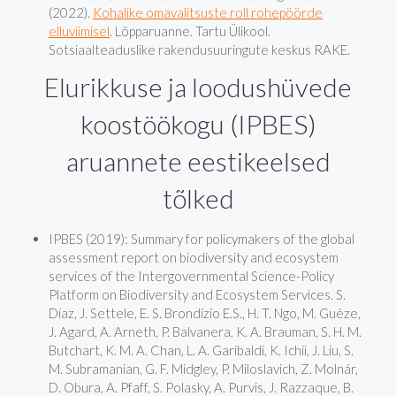
(2022).
Kohalike omavalitsuste roll rohepöörde
elluviimisel
. Lõpparuanne. Tartu Ülikool.
Sotsiaalteaduslike rakendusuuringute keskus RAKE.
Elurikkuse ja loodushüvede
koostöökogu (IPBES)
aruannete eestikeelsed
tõlked
IPBES (2019): Summary for policymakers of the global
assessment report on biodiversity and ecosystem
services of the Intergovernmental Science-Policy
Platform on Biodiversity and Ecosystem Services. S.
Díaz, J. Settele, E. S. Brondízio E.S., H. T. Ngo, M. Guèze,
J. Agard, A. Arneth, P. Balvanera, K. A. Brauman, S. H. M.
Butchart, K. M. A. Chan, L. A. Garibaldi, K. Ichii, J. Liu, S.
M. Subramanian, G. F. Midgley, P. Miloslavich, Z. Molnár,
D. Obura, A. Pfaff, S. Polasky, A. Purvis, J. Razzaque, B.