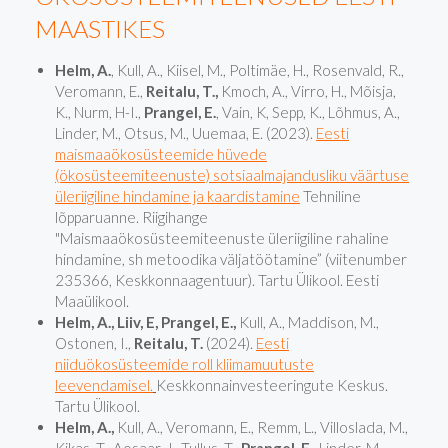
MAASTIKES
Helm, A.
, Kull, A., Kiisel, M., Poltimäe, H., Rosenvald, R.,
Veromann, E.,
Reitalu, T.,
Kmoch, A., Virro, H., Mõisja,
K., Nurm, H-I.,
Prangel, E.
, Vain, K, Sepp, K., Lõhmus, A.,
Linder, M., Otsus, M., Uuemaa, E. (2023).
Eesti
maismaaökosüsteemide hüvede
(ökosüsteemiteenuste) sotsiaalmajandusliku väärtuse
üleriigiline hindamine ja kaardistamine
Tehniline
lõpparuanne. Riigihange
"Maismaaökosüsteemiteenuste üleriigiline rahaline
hindamine, sh metoodika väljatöötamine” (viitenumber
235366, Keskkonnaagentuur). Tartu Ülikool. Eesti
Maaülikool.
Helm, A., Liiv, E, Prangel, E.,
Kull, A., Maddison, M.,
Ostonen, I.,
Reitalu, T.
(2024).
Eesti
niiduökosüsteemide roll kliimamuutuste
leevendamisel.
Keskkonnainvesteeringute Keskus.
Tartu Ülikool.
Helm, A.,
Kull, A., Veromann, E., Remm, L., Villoslada, M.,