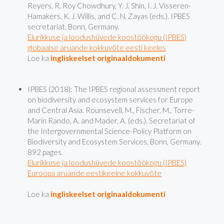
Reyers, R. Roy Chowdhury, Y. J. Shin, I. J. Visseren-
Hamakers, K. J. Willis, and C. N. Zayas (eds.). IPBES
secretariat, Bonn, Germany.
Elurikkuse ja loodushüvede koostöökogu (IPBES)
globaalse aruande kokkuvõte eesti keeles
Loe ka
ingliskeelset originaaldokumenti
IPBES (2018): The IPBES regional assessment report
on biodiversity and ecosystem services for Europe
and Central Asia. Rounsevell, M., Fischer, M., Torre-
Marin Rando, A. and Mader, A. (eds.). Secretariat of
the Intergovernmental Science-Policy Platform on
Biodiversity and Ecosystem Services, Bonn, Germany.
892 pages.
Elurikkuse ja loodushüvede koostöökogu (IPBES)
Euroopa aruande eestikeelne kokkuvõte
Loe ka
ingliskeelset originaaldokumenti