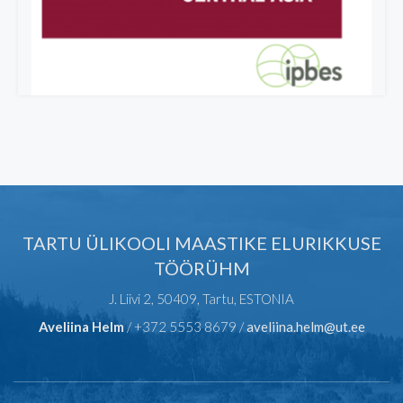
TARTU ÜLIKOOLI MAASTIKE ELURIKKUSE
TÖÖRÜHM
J. Liivi 2, 50409, Tartu, ESTONIA
Aveliina Helm
/ +372 5553 8679 /
aveliina.helm@ut.ee