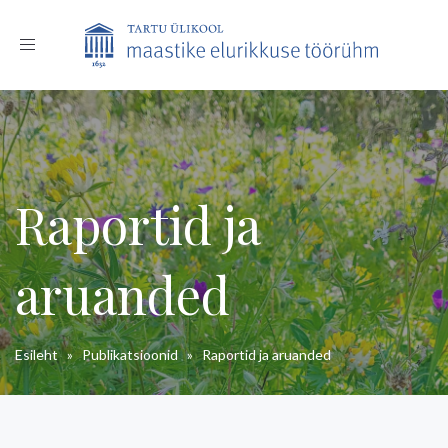
Toggle
navigation
Raportid ja
aruanded
Esileht
»
Publikatsioonid
»
Raportid ja aruanded