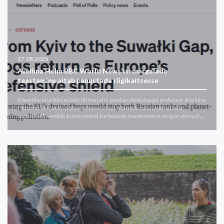
27.08.2025
Aveliina Helm BBC World News'is: märgalade
taastamine aitab panustada riigikaitsesse
Maastike elurikkuse töörühma juht, taastamisökoloogia professor Aveliina
Helm on viimastel päevadel kõnelenud mitmele rahvusvahelisele
meediaväljaandele kuivendatud turbaalade taastamisest ning arutlenud,…