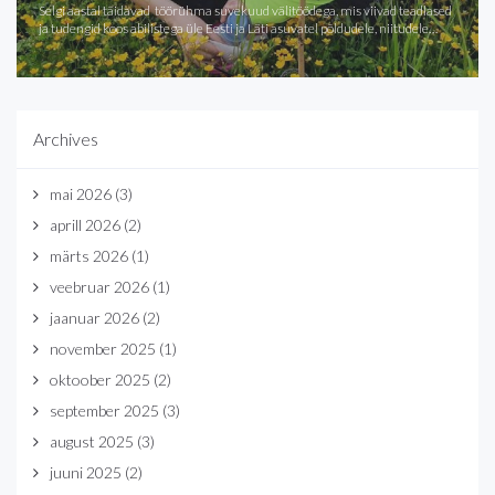
Selgi aastal täidavad töörühma suvekuud välitöödega, mis viivad teadlased
ja tudengid koos abilistega üle Eesti ja Läti asuvatel põldudele, niitudele…
Archives
mai 2026
(3)
aprill 2026
(2)
märts 2026
(1)
veebruar 2026
(1)
jaanuar 2026
(2)
november 2025
(1)
oktoober 2025
(2)
september 2025
(3)
august 2025
(3)
juuni 2025
(2)