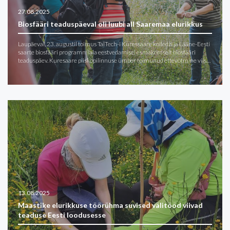
27.08.2025
Biosfääri teaduspäeval oli luubi all Saaremaa elurikkus
Laupäeval, 23. augustil toimus TalTech-i Kuressaare kolledži ja Lääne-Eesti
saarte biosfääri programmiala eestvedamisel esmakordselt biosfääri
teaduspäev. Kuresaare piiskopilinnuse ümber toimunud ettevõtmine viis…
13.08.2025
Maastike elurikkuse töörühma suvised välitööd viivad
teaduse Eesti loodusesse