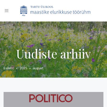
Toggle
navigation
Uudiste arhiiv
Esileht
»
2025
»
august