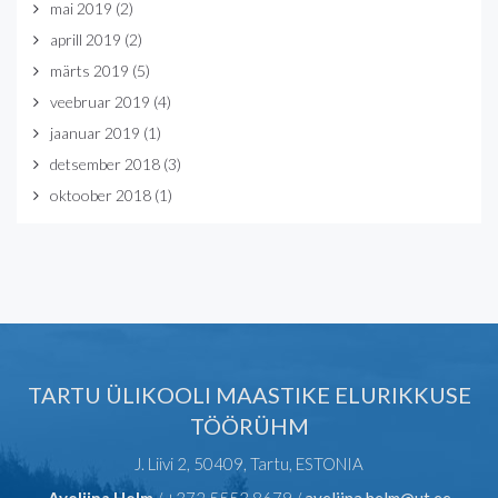
mai 2019
(2)
aprill 2019
(2)
märts 2019
(5)
veebruar 2019
(4)
jaanuar 2019
(1)
detsember 2018
(3)
oktoober 2018
(1)
TARTU ÜLIKOOLI MAASTIKE ELURIKKUSE
TÖÖRÜHM
J. Liivi 2, 50409, Tartu, ESTONIA