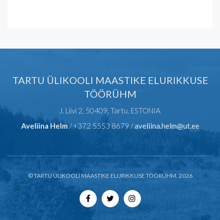
TARTU ÜLIKOOLI MAASTIKE ELURIKKUSE
TÖÖRÜHM
J. Liivi 2, 50409, Tartu, ESTONIA
Aveliina Helm
/ +372 5553 8679 /
aveliina.helm@ut.ee
© TARTU ÜLIKOOLI MAASTIKE ELURIKKUSE TÖÖRÜHM, 2026