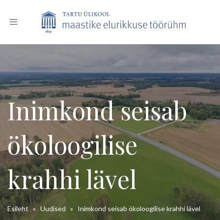
Toggle
navigation
Inimkond seisab
ökoloogilise
krahhi lävel
Esileht
»
Uudised
»
Inimkond seisab ökoloogilise krahhi lävel