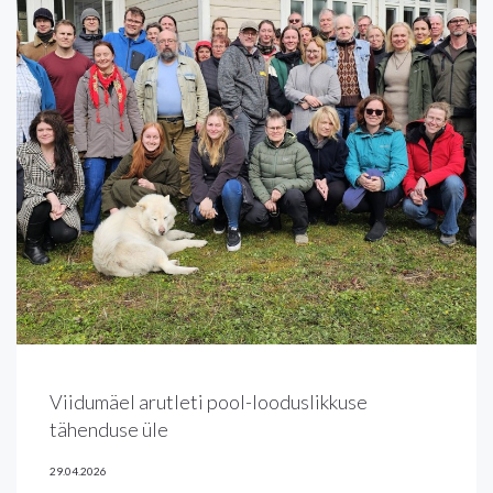
Viidumäel arutleti pool-looduslikkuse
tähenduse üle
29.04.2026