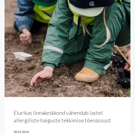
Elurikas linnakeskkond vähendab lastel
allergiliste haiguste tekkimise tõenäosust
28.05.2026