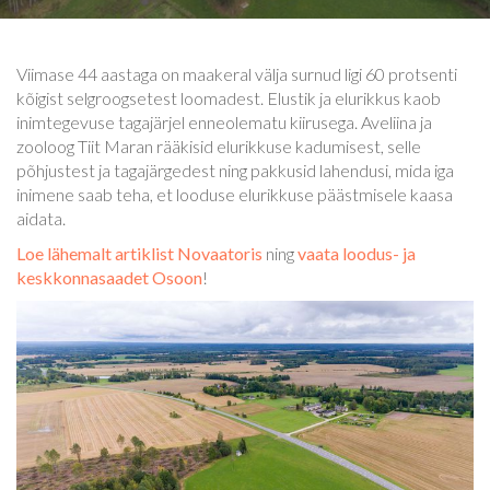
Viimase 44 aastaga on maakeral välja surnud ligi 60 protsenti
kõigist selgroogsetest loomadest. Elustik ja elurikkus kaob
inimtegevuse tagajärjel enneolematu kiirusega. Aveliina ja
zooloog Tiit Maran rääkisid elurikkuse kadumisest, selle
põhjustest ja tagajärgedest ning pakkusid lahendusi, mida iga
inimene saab teha, et looduse elurikkuse päästmisele kaasa
aidata.
Loe lähemalt artiklist Novaatoris
ning
vaata loodus- ja
keskkonnasaadet Osoon
!