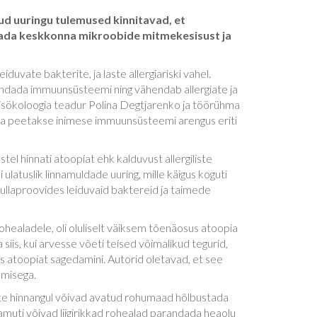
tud uuringu tulemused kinnitavad, et
endada keskkonna mikroobide mitmekesisust ja
iduvate bakterite, ja laste allergiariski vahel.
undada immuunsüsteemi ning vähendab allergiate ja
amisökoloogia teadur Polina Degtjarenko ja töörühma
eda peetakse inimese immuunsüsteemi arengus eriti
el hinnati atoopiat ehk kalduvust allergiliste
ulatuslik linnamuldade uuring, mille käigus koguti
Mullaproovides leiduvaid baktereid ja taimede
healadele, oli oluliselt väiksem tõenäosus atoopia
a siis, kui arvesse võeti teised võimalikud tegurid,
s atoopiat sagedamini. Autorid oletavad, et see
amisega.
orite hinnangul võivad avatud rohumaad hõlbustada
amuti võivad liigirikkad rohealad parandada heaolu