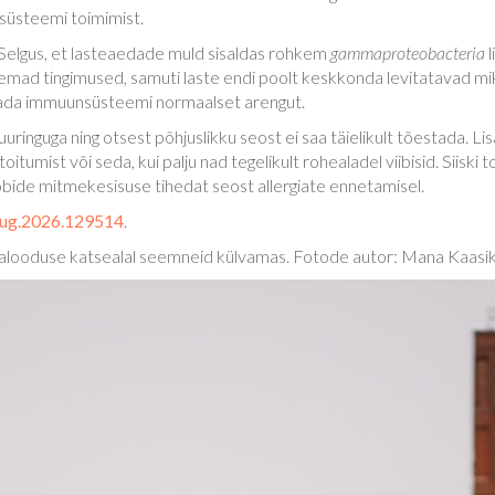
süsteemi toimimist.
 Selgus, et lasteaedade muld sisaldas rohkem
gammaproteobacteria
mad tingimused, samuti laste endi poolt keskkonda levitatavad mikr
ada immuunsüsteemi normaalset arengut.
uuringuga ning otsest põhjuslikku seost ei saa täielikult tõestada. Li
oitumist või seda, kui palju nad tegelikult rohealadel viibisid. Siis
bide mitmekesisuse tihedat seost allergiate ennetamisel.
ufug.2026.129514
.
innalooduse katsealal seemneid külvamas. Fotode autor: Mana Kaasi