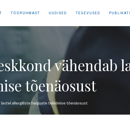
T
TÖÖRÜHMAST
UUDISED
TEGEVUSED
PUBLIKAT
eskkond vähendab las
mise tõenäosust
lastel allergiliste haiguste tekkimise tõenäosust