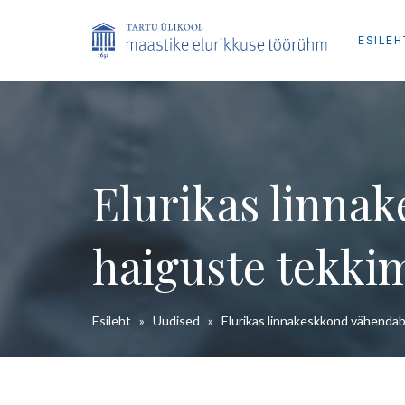
ESILEH
Elurikas linnak
haiguste tekki
Esileht
»
Uudised
»
Elurikas linnakeskkond vähendab 