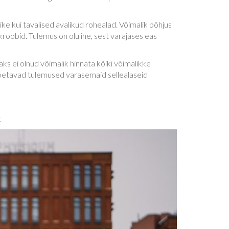
liike kui tavalised avalikud rohealad. Võimalik põhjus
oobid. Tulemus on oluline, sest varajases eas
saks ei olnud võimalik hinnata kõiki võimalikke
ki toetavad tulemused varasemaid sellealaseid
k