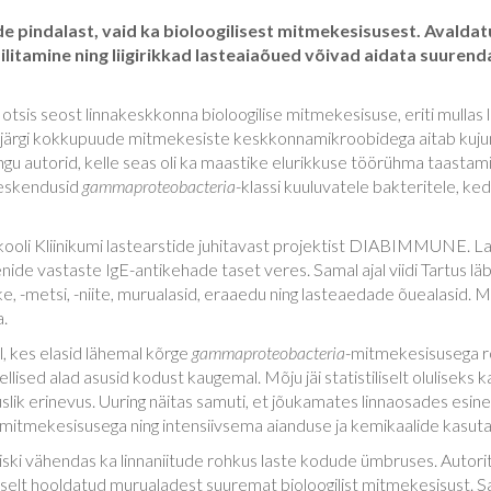
nde pindalast, vaid ka bioloogilisest mitmekesisusest. Avalda
säilitamine ning liigirikkad lasteaiaõued võivad aidata suur
 otsis seost linnakeskkonna bioloogilise mitmekesisuse, eriti mullas le
le järgi kokkupuude mitmekesiste keskkonnamikroobidega aitab kuj
ingu autorid, kelle seas oli ka maastike elurikkuse töörühma taast
keskendusid
gammaproteobacteria
-klassi kuuluvatele bakteritele, k
ooli Kliinikumi lastearstide juhitavast projektist DIABIMMUNE. Last
de vastaste IgE-antikehade taset veres. Samal ajal viidi Tartus läbi 
e, -metsi, -niite, murualasid, eraaedu ning lasteaedade õuealasid. 
.
l, kes elasid lähemal kõrge
gammaproteobacteria
-mitmekesisusega ro
sellised alad asusid kodust kaugemal. Mõju jäi statistiliselt oluliseks k
lik erinevus. Uuring näitas samuti, et jõukamates linnaosades esine
 mitmekesisusega ning intensiivsema aianduse ja kemikaalide kasut
iariski vähendas ka linnaniitude rohkus laste kodude ümbruses. Aut
vselt hooldatud murualadest suuremat bioloogilist mitmekesisust. S