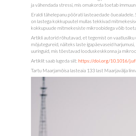
ja vähendada stressi, mis omakorda toetab immuun
Eraldi tähelepanu pöörati lasteaedade õuealadele.
on lastega kokkupuutel mullas tekkivad mitmekesise
kokkupuude mitmekesiste mikroobidega võib toet
Artikli autorid rõhutavad, et tegemist on vaatlusliku 
mõjutegureid, näiteks laste igapäevaseid harjumusi, t
uuringuid, mis tõestavad looduskeskkonna ja mikroo
Artiklit saab lugeda siit:
https://doi.org/10.1016/j.
Tartu Maarjamõisa lasteaia 133 last Maarjavälja l