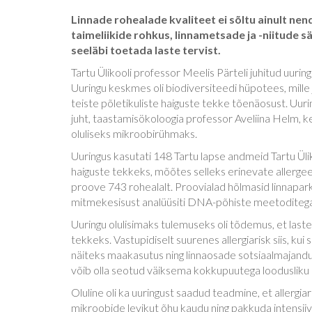
Linnade rohealade kvaliteet ei sõltu ainult ne
taimeliikide rohkus, linnametsade ja -niitude 
seeläbi toetada laste tervist.
Tartu Ülikooli professor Meelis Pärteli juhitud uuring
Uuringu keskmes oli biodiversiteedi hüpotees, mil
teiste põletikuliste haiguste tekke tõenäosust. Uur
juht, taastamisökoloogia professor Aveliina Helm, 
oluliseks mikroobirühmaks.
Uuringus kasutati 148 Tartu lapse andmeid Tartu Ülik
haiguste tekkeks, mõõtes selleks erinevate allergeeni
proove 743 rohealalt. Proovialad hõlmasid linnapark
mitmekesisust analüüsiti DNA-põhiste meetoditega
Uuringu olulisimaks tulemuseks oli tõdemus, et laste
tekkeks. Vastupidiselt suurenes allergiarisk siis, kui 
näiteks maakasutus ning linnaosade sotsiaalmajandus
võib olla seotud väiksema kokkupuutega loodusliku
Oluline oli ka uuringust saadud teadmine, et allerg
mikroobide levikut õhu kaudu ning pakkuda intensii