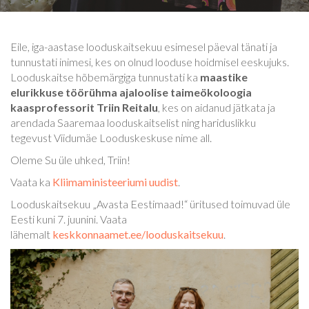
Eile, iga-aastase looduskaitsekuu esimesel päeval tänati ja
tunnustati inimesi, kes on olnud looduse hoidmisel eeskujuks.
Looduskaitse hõbemärgiga tunnustati ka
maastike
elurikkuse töörühma ajaloolise taimeökoloogia
kaasprofessorit Triin Reitalu
, kes on aidanud jätkata ja
arendada Saaremaa looduskaitselist ning hariduslikku
tegevust Viidumäe Looduskeskuse nime all.
Oleme Su üle uhked, Triin!
Vaata ka
Kliimaministeeriumi uudist
.
Looduskaitsekuu „Avasta Eestimaad!“ üritused toimuvad üle
Eesti kuni 7. juunini. Vaata
lähemalt
keskkonnaamet.ee/looduskaitsekuu
.