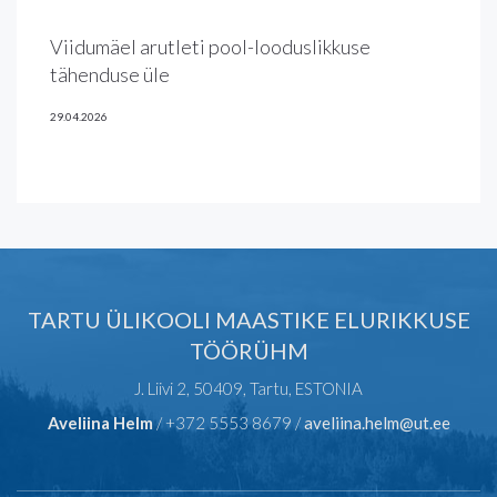
Viidumäel arutleti pool-looduslikkuse
tähenduse üle
29.04.2026
TARTU ÜLIKOOLI MAASTIKE ELURIKKUSE
TÖÖRÜHM
J. Liivi 2, 50409, Tartu, ESTONIA
Aveliina Helm
/ +372 5553 8679 /
aveliina.helm@ut.ee