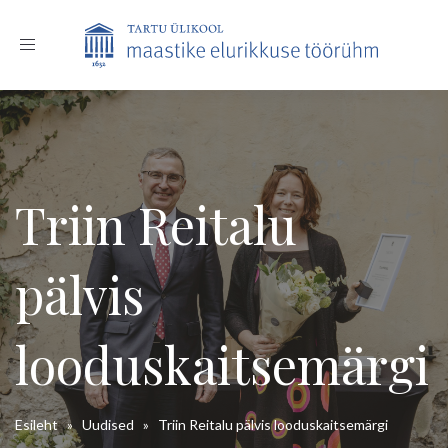
Toggle
navigation
Triin Reitalu
pälvis
looduskaitsemärgi
Esileht
»
Uudised
»
Triin Reitalu pälvis looduskaitsemärgi