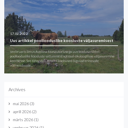
17.02.2022
Uus artikkel poollooduslike koosluste väljasuremisest
Veebruaris ilmus Aveliina kaasautorlusega uus teadusartikkel
poollooduslike koosluste sattumisest sotsiaal-ökoloogilisse väljasuremise
keerisesse. See tähendab, et need koolsused liiguvad erinevate
võimendavate…
Archives
mai 2026
(3)
aprill 2026
(2)
märts 2026
(1)
veebruar 2026
(1)