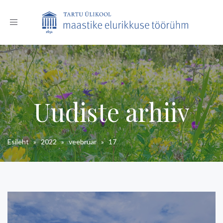
Toggle
navigation
Uudiste arhiiv
Esileht
»
2022
»
veebruar
»
17