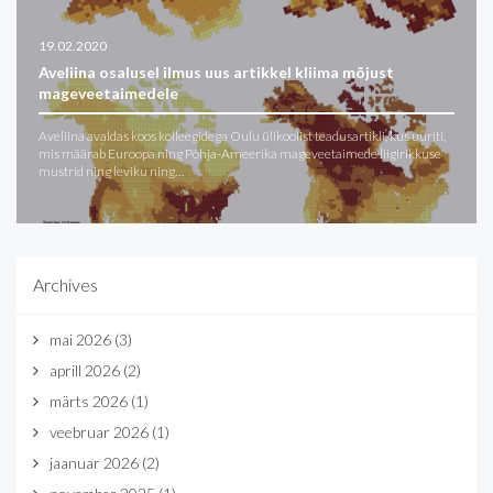
19.02.2020
Aveliina osalusel ilmus uus artikkel kliima mõjust
mageveetaimedele
Aveliina avaldas koos kolleegidega Oulu ülikoolist teadusartikli, kus uuriti,
mis määrab Euroopa ning Põhja-Ameerika mageveetaimede liigirikkuse
mustrid ning leviku ning…
Archives
mai 2026
(3)
aprill 2026
(2)
märts 2026
(1)
veebruar 2026
(1)
jaanuar 2026
(2)