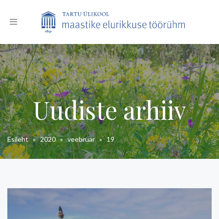
Toggle
navigation
Uudiste arhiiv
Esileht
»
2020
»
veebruar
»
19