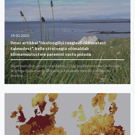
19.02.2020
Ilmus artikkel "ökoloogilisi reegleid rikkuvatest
taimedest", kelle strateegia võimaldab
kliimamuutustele paremini vastu pidada
Suuremahuline uuring, mis hõlmas 21 riigi teadlasi eesotsas Dr. Annabel
Smithiga Queenslandi Ülikoolist ja kus osales meie töörühmast ka
Aveliina,…