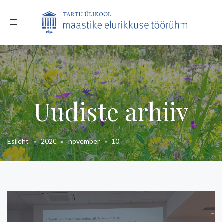
Toggle
navigation
Uudiste arhiiv
Esileht
»
2020
»
november
»
10