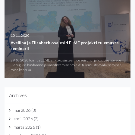
10.11.2020
Aveliina ja Elisabeth osalesid ELME projekti tulemuste
seminaril
29.10.2020 toimus ELME ehk ökosüsteemide seisundi ja looduse hüvede
üleriigilise hindamise ja kaardistamise projekti tulemuste avalik seminar,
mida kanti ka…
Archives
mai 2026
(3)
aprill 2026
(2)
märts 2026
(1)