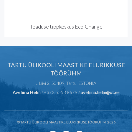
Teaduse tippkeskus EcolChange
TARTU ÜLIKOOLI MAASTIKE ELURIKKUSE
TÖÖRÜHM
J. Liivi 2, 50409, Tartu, ESTONIA
Aveliina Helm
/ +372 5553 8679 /
aveliina.helm@ut.ee
© TARTU ÜLIKOOLI MAASTIKE ELURIKKUSE TÖÖRÜHM, 2026