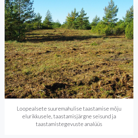
Loopealsete suuremahulise taastamise mõju
elurikkusele, taastamisjärgne seisund ja
taastamistegevuste analüüs