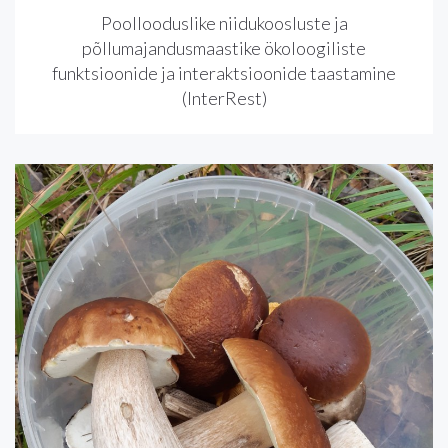
Poollooduslike niidukoosluste ja
põllumajandusmaastike ökoloogiliste
funktsioonide ja interaktsioonide taastamine
(InterRest)