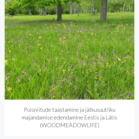
Puisniitude taastamine ja jätkusuutliku
majandamise edendamine Eestis ja Lätis
(WOODMEADOWLIFE)