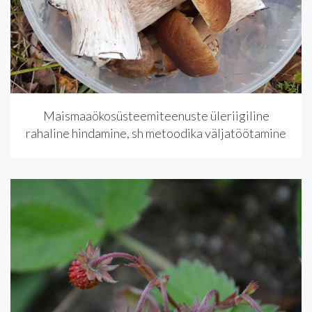
Maismaaökosüsteemiteenuste üleriigiline
rahaline hindamine, sh metoodika väljatöötamine