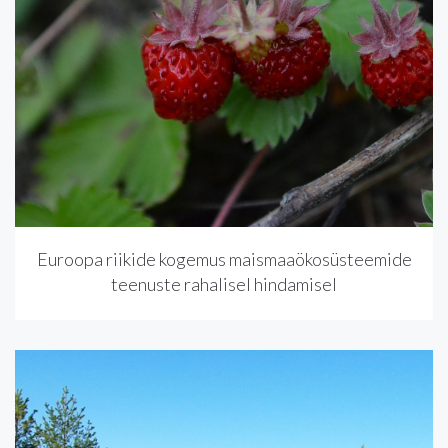
Euroopa riikide kogemus maismaaökosüsteemide
teenuste rahalisel hindamisel