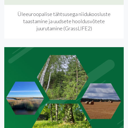
Üleeuroopalise tähtsusega niidukoosluste
taastamine ja uudsete hooldusvõtete
juurutamine (GrassLIFE2)