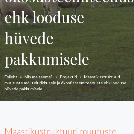
ehk looduse
hüvede
pakkumisele
Esileht
»
Mis me teeme?
»
Projektid
»
Maastikustruktuuri
muutuste mõju elurikkusele ja ökosüsteemiteenuste ehk looduse
hüvede pakkumisele
Maastikustruktuuri muutuste