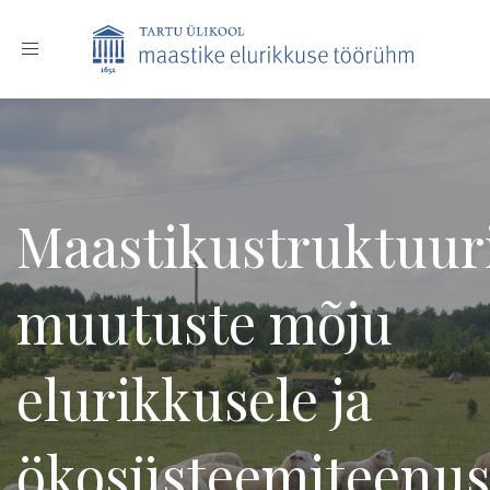
Toggle
navigation
Maastikustruktuur
muutuste mõju
elurikkusele ja
ökosüsteemiteenus