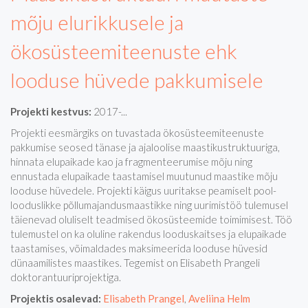
mõju elurikkusele ja
ökosüsteemiteenuste ehk
looduse hüvede pakkumisele
Projekti kestvus:
2017-...
Projekti eesmärgiks on tuvastada ökosüsteemiteenuste
pakkumise seosed tänase ja ajaloolise maastikustruktuuriga,
hinnata elupaikade kao ja fragmenteerumise mõju ning
ennustada elupaikade taastamisel muutunud maastike mõju
looduse hüvedele. Projekti käigus uuritakse peamiselt pool-
looduslikke põllumajandusmaastikke ning uurimistöö tulemusel
täienevad oluliselt teadmised ökosüsteemide toimimisest. Töö
tulemustel on ka oluline rakendus looduskaitses ja elupaikade
taastamises, võimaldades maksimeerida looduse hüvesid
dünaamilistes maastikes. Tegemist on Elisabeth Prangeli
doktorantuuriprojektiga.
Projektis osalevad:
Elisabeth Prangel
,
Aveliina Helm