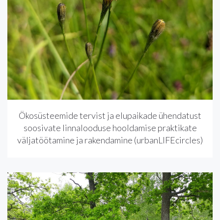
Ökosüsteemide tervist ja elupaikade ühendatust
soosivate linnalooduse hooldamise praktikate
väljatöötamine ja rakendamine (urbanLIFEcircles)