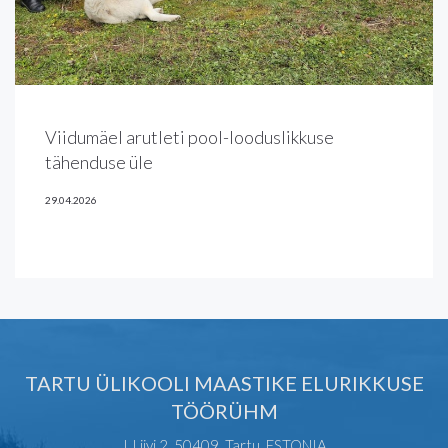
Viidumäel arutleti pool-looduslikkuse
tähenduse üle
29.04.2026
TARTU ÜLIKOOLI MAASTIKE ELURIKKUSE
TÖÖRÜHM
J. Liivi 2, 50409, Tartu, ESTONIA