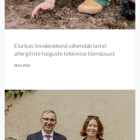
Elurikas linnakeskkond vähendab lastel
allergiliste haiguste tekkimise tõenäosust
28.05.2026