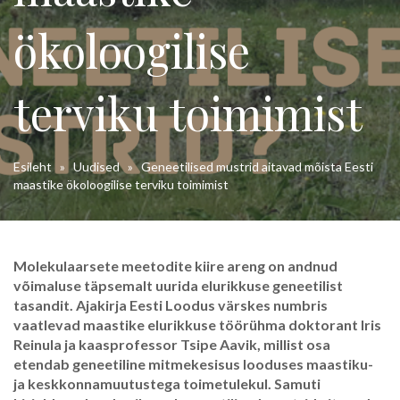
ökoloogilise
terviku toimimist
Esileht
»
Uudised
»
Geneetilised mustrid aitavad mõista Eesti
maastike ökoloogilise terviku toimimist
Molekulaarsete meetodite kiire areng on andnud
võimaluse täpsemalt uurida elurikkuse geneetilist
tasandit. Ajakirja Eesti Loodus värskes numbris
vaatlevad maastike elurikkuse töörühma doktorant Iris
Reinula ja kaasprofessor Tsipe Aavik, millist osa
etendab geneetiline mitmekesisus looduses maastiku-
ja keskkonnamuutustega toimetulekul. Samuti