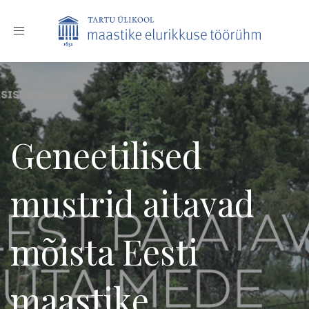
Toggle
navigation
Geneetilised
mustrid aitavad
mõista Eesti
maastike