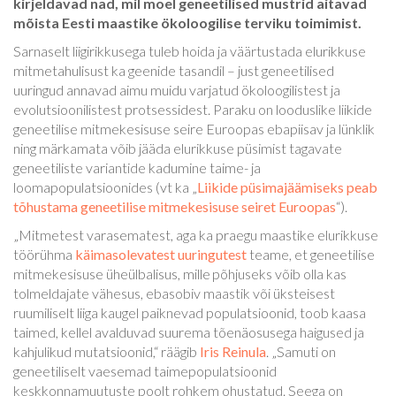
kirjeldavad nad, mil moel geneetilised mustrid aitavad
mõista Eesti maastike ökoloogilise terviku toimimist.
Sarnaselt liigirikkusega tuleb hoida ja väärtustada elurikkuse
mitmetahulisust ka geenide tasandil – just geneetilised
uuringud annavad aimu muidu varjatud ökoloogilistest ja
evolutsioonilistest protsessidest. Paraku on looduslike liikide
geneetilise mitmekesisuse seire Euroopas ebapiisav ja lünklik
ning märkamata võib jääda elurikkuse püsimist tagavate
geneetiliste variantide kadumine taime- ja
loomapopulatsioonides (vt ka „
Liikide püsimajäämiseks peab
tõhustama geneetilise mitmekesisuse seiret Euroopas
“).
„Mitmetest varasematest, aga ka praegu maastike elurikkuse
töörühma
käimasolevatest uuringutest
teame, et geneetilise
mitmekesisuse üheülbalisus, mille põhjuseks võib olla kas
tolmeldajate vähesus, ebasobiv maastik või üksteisest
ruumiliselt liiga kaugel paiknevad populatsioonid, toob kaasa
taimed, kellel avalduvad suurema tõenäosusega haigused ja
kahjulikud mutatsioonid,“ räägib
Iris Reinula
. „Samuti on
geneetiliselt vaesemad taimepopulatsioonid
keskkonnamuutuste poolt rohkem ohustatud. Seega on