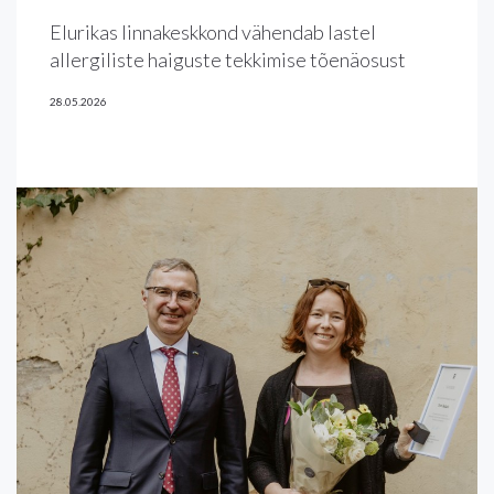
Elurikas linnakeskkond vähendab lastel
allergiliste haiguste tekkimise tõenäosust
28.05.2026