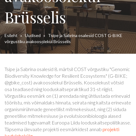
Brüsselis
Esileht
»
Uudised
»
Tsipe ja Sabrina osalesid COST G-BIKE
võrgustiku avakoosolekul Brüsselis
Tsipe ja Sabrina osalesid 8. märtsil COST võrgustiku "Genomic
Biodiversity Knowledge for Resilient Ecosystems" (G-BIKE;
@gbike_cost) avakoosolekul Brüsselis. Koosolekust võtsid
osa teadlased ning looduskaitsepraktikud 31-st riigist.
Võrgustiku eesmärk on (1) arendada ning ühtlustada erinevaid
tööriistu, mis võimaldaks hinnata, seirata ning kaitsta erinevate
organismirühmade geneetilist mitmekesisust, ning (2) siduda
geneetilise mitmekesisuse ja evolutsioonibioloogia alased
teadmised tugevamalt Euroopa Liidu looduskaitsepoliitikasse.
Täpsema ülevaate projekti eesmärkidest annab
projekti
kodulehekülg.