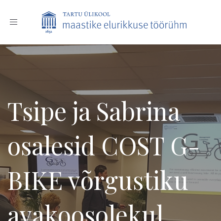
Toggle
navigation
Tsipe ja Sabrina
osalesid COST G-
BIKE võrgustiku
avakoosolekul