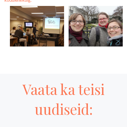
Vaata ka teisi
uudiseid: