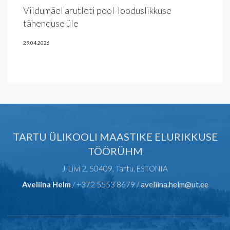
Viidumäel arutleti pool-looduslikkuse
tähenduse üle
29.04.2026
TARTU ÜLIKOOLI MAASTIKE ELURIKKUSE
TÖÖRÜHM
J. Liivi 2, 50409, Tartu, ESTONIA
Aveliina Helm
/ +372 5553 8679 /
aveliina.helm@ut.ee