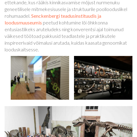
ettekande, kus rääkis kinnikasvamise mõjust nurmenuku
geneetilisele mitmekesisusele ja struktuurile poollooduslikel
rohumaadel.
Senckenbergi teadusinstituudis ja
loodusmuuseumis
peetud kohtumine lõi õhkkonna
entusiastlikeks aruteludeks ning konverentsi ajal toimunud
väikesed töötoad pakkusid teadlastele ja praktikutele
inspireerivaid võimalusi arutada, kuidas kaasata genoomikat
looduskaitsesse.