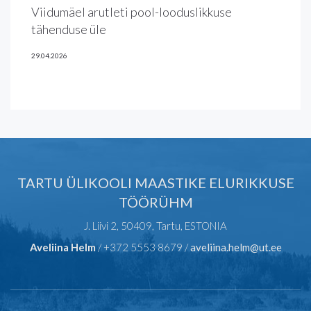
Viidumäel arutleti pool-looduslikkuse
tähenduse üle
29.04.2026
TARTU ÜLIKOOLI MAASTIKE ELURIKKUSE
TÖÖRÜHM
J. Liivi 2, 50409, Tartu, ESTONIA
Aveliina Helm
/ +372 5553 8679 /
aveliina.helm@ut.ee