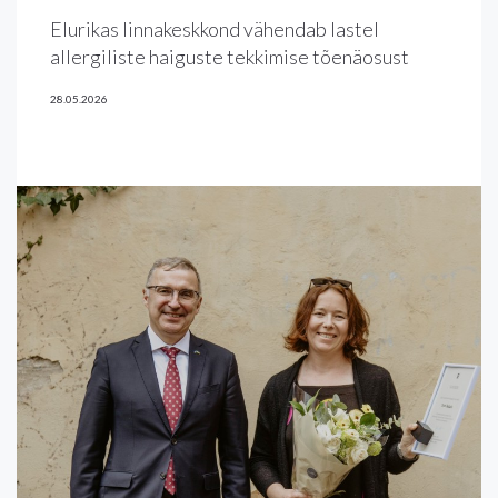
Elurikas linnakeskkond vähendab lastel
allergiliste haiguste tekkimise tõenäosust
28.05.2026