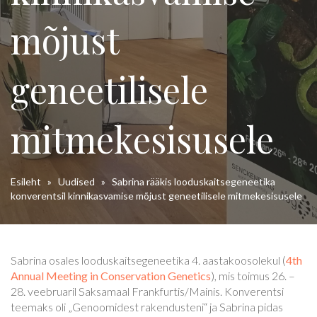
mõjust
geneetilisele
mitmekesisusele
Esileht
»
Uudised
»
Sabrina rääkis looduskaitsegeneetika
konverentsil kinnikasvamise mõjust geneetilisele mitmekesisusele
Sabrina osales looduskaitsegeneetika 4. aastakoosolekul (
4th
Annual Meeting in Conservation Genetics
), mis toimus 26. –
28. veebruaril Saksamaal Frankfurtis/Mainis. Konverentsi
teemaks oli „Genoomidest rakendusteni“ ja Sabrina pidas