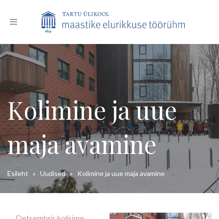
Toggle
navigation
Kolimine ja uue
maja avamine
Esileht
»
Uudised
»
Kolimine ja uue maja avamine
Detsembris kolisime