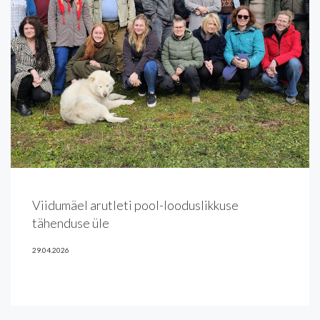
Viidumäel arutleti pool-looduslikkuse
tähenduse üle
29.04.2026