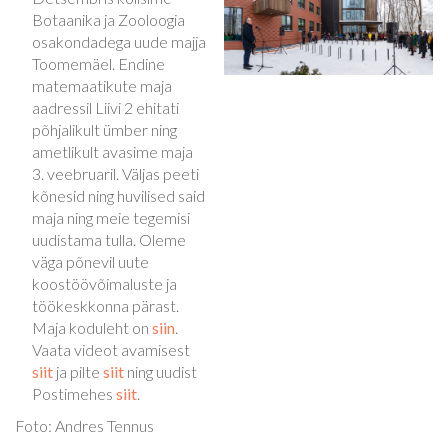
Botaanika ja Zooloogia
osakondadega uude majja
Toomemäel. Endine
matemaatikute maja
aadressil Liivi 2 ehitati
põhjalikult ümber ning
ametlikult avasime maja
3. veebruaril. Väljas peeti
kõnesid ning huvilised said
maja ning meie tegemisi
uudistama tulla. Oleme
väga põnevil uute
koostöövõimaluste ja
töökeskkonna pärast.
Maja koduleht on
siin
.
Vaata videot avamisest
siit
ja pilte
siit
ning uudist
Postimehes
siit
.
Foto: Andres Tennus