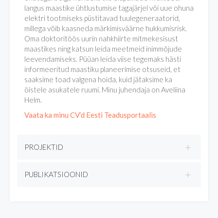
langus maastike ühtlustumise tagajärjel või uue ohuna
elektri tootmiseks püstitavad tuulegeneraatorid,
millega võib kaasneda märkimisväärne hukkumisrisk.
Oma doktoritöös uurin nahkhiirte mitmekesisust
maastikes ning katsun leida meetmeid inimmõjude
leevendamiseks. Püüan leida viise tegemaks hästi
informeeritud maastiku planeerimise otsuseid, et
saaksime toad valgena hoida, kuid jätaksime ka
öistele asukatele ruumi. Minu juhendaja on Aveliina
Helm.
Vaata ka minu CV’d Eesti Teadusportaalis
PROJEKTID
PUBLIKATSIOONID