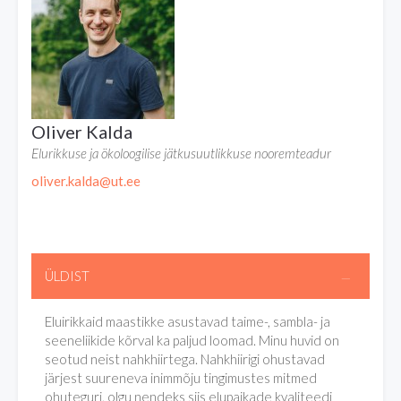
Oliver Kalda
Elurikkuse ja ökoloogilise jätkusuutlikkuse nooremteadur
oliver.kalda@ut.ee
ÜLDIST
Eluirikkaid maastikke asustavad taime-, sambla- ja
seeneliikide kõrval ka paljud loomad. Minu huvid on
seotud neist nahkhiirtega. Nahkhiirigi ohustavad
järjest suureneva inimmõju tingimustes mitmed
ohuteguri, olgu nendeks siis elupaikade kvaliteedi