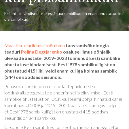
Esileht
»
Uudised
»
Eesti suursamblikud on enam ohustatud kui
pisisamblikud
Maastike elurikkuse töörühma
taastamisökoloogia
teaduri
Polina Degtjarenko
osalusel ilmus põhjalik
ülevaade aastatel 2019–2023 toimunud
Eesti samblike
ohustatuse hindamisest. Eesti 978 samblikuliigist on
ohustatud 415 liiki, veidi enam kui iga kolmas samblik
(344) on soodsas seisundis
.
Punased nimekirjad on oluline lähtepunkt riiklike
looduskaitsetegevuste planeerimisel ja elluviimisel. Eesti
samblike ohustatust on IUCN-süsteemi põhjal hinnatud kahel
korral, aastal 2008 ja 2019.–2023. aastatel. Uuringust selgus,
et Eesti 978 samblikuliigist on ohustatud 415, soodsas
seisundis on 344 samblikku.
Üle poole Eesti samblikest on seotud metsamaadega. 54%