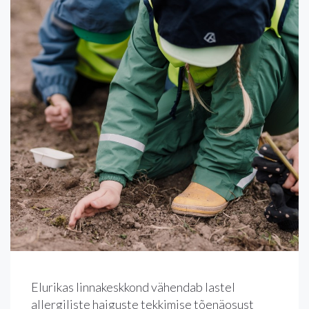
Elurikas linnakeskkond vähendab lastel
allergiliste haiguste tekkimise tõenäosust