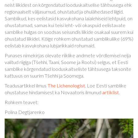
neist liikidest on kõrgendatud looduskaitselise tähtsusega ehk
regionaalselt väljasurnud, ohustatud ja ohulähedased liigid.
Samblikud, kes eelistasid kasvukohana laialehiseid lehtpuid, on
ohustatumad, samas kui teisi leht- või okaspuid eelistavate
samblike hulgas on soodsas seisundis liikide osakaal suurem kui
ohustatud liikidel. Kõige rohkem ohustatud samblikuliike (69%)
eelistab kasvukohana lubjarikkaid rohumaid.
Punases nimekirjas olevate riiklike andmete võrdlemisel nelja
valitud riigiga (Tšehhi, Taani, Soome ja Rootsi) selgus, et Eesti
samblike kõrgendatud looduskaitseliste tähtsusega taksonite
kattuvus on suurim Tšehhi ja Soomega.
Teadusartikkel ilmus
The Lichenologist
. Loe Eesti samblike
ohustatuse hindamisest ka Novaatoris ilmunud
artiklist
.
Rohkem teavet:
Polina Degtjarenko