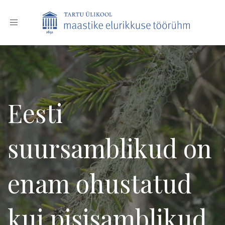
Toggle
navigation
Eesti
suursamblikud on
enam ohustatud
kui pisisamblikud