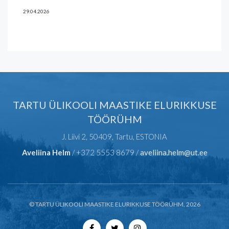
29.04.2026
TARTU ÜLIKOOLI MAASTIKE ELURIKKUSE
TÖÖRÜHM
J. Liivi 2, 50409, Tartu, ESTONIA
Aveliina Helm
/ +372 5553 8679 /
aveliina.helm@ut.ee
© TARTU ÜLIKOOLI MAASTIKE ELURIKKUSE TÖÖRÜHM, 2026