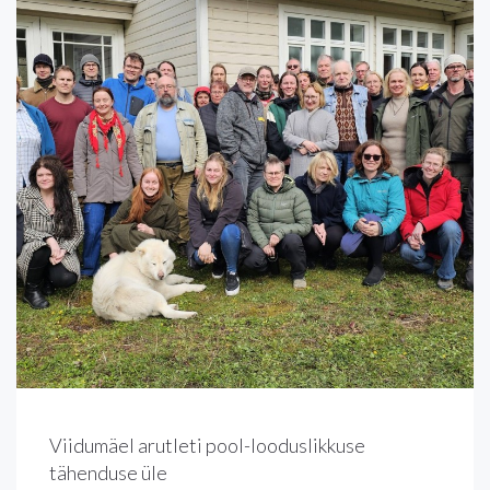
Viidumäel arutleti pool-looduslikkuse
tähenduse üle