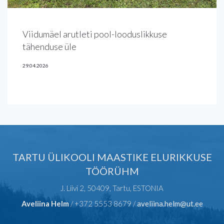
Viidumäel arutleti pool-looduslikkuse
tähenduse üle
29.04.2026
TARTU ÜLIKOOLI MAASTIKE ELURIKKUSE
TÖÖRÜHM
J. Liivi 2, 50409, Tartu, ESTONIA
Aveliina Helm
/ +372 5553 8679 /
aveliina.helm@ut.ee